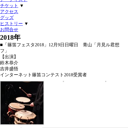
チケット
▼
アクセス
グッズ
ヒストリー
▼
お問合せ
2018年
■「篠笛フェスタ2018」12月9日日曜日 青山「月見ル君想
フ」
【出演】
鈴木恭介
吉井盛悟
インターネット篠笛コンテスト2018受賞者