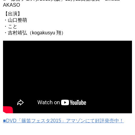
AKASO
【出演】
・山口整萌
・こと
・吉村靖弘（kogakusyu 翔）
■DVD「篠笛フェスタ2015」アマゾンにて好評発売中！