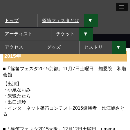
▼
トップ
篠笛フェスタとは
▼
アーティスト
チケット
青山「月見ル君想フ」
2019年11月30日土曜日 開場12:00, 開演12:30
▼
アクセス
グッズ
ヒストリー
2015年
■「篠笛フェスタ2015京都」11月7日土曜日 知恩院 和順
会館
【出演】
・小泉なおみ
・朱鷺たたら
・出口煌玲
・インターネット篠笛コンテスト2015優勝者 比江嶋さと
る
■「篠笛フェスタ2015大阪」12月12日土曜日 umeda