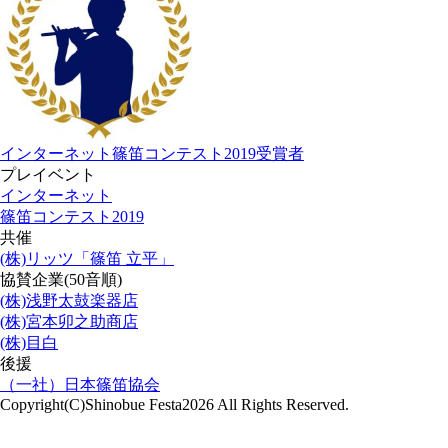
インターネット篠笛コンテスト2019受賞者
プレイベント
インターネット
篠笛コンテスト2019
共催
(株)リッツ「篠笛 立平」
協賛企業(50音順)
(株)浅野太鼓楽器店
(株)宮本卯之助商店
(株)目白
後援
（一社）日本篠笛協会
Copyright(C)Shinobue Festa2026 All Rights Reserved.